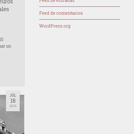
Feed de entradas
euros
ales
Feed de comentarios
WordPress.org
15
mar un
JUL
18
2016