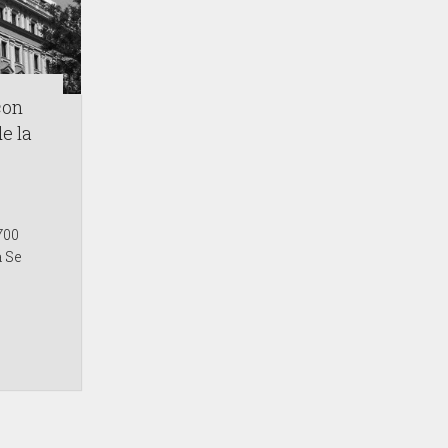
con
e la
700
a Se