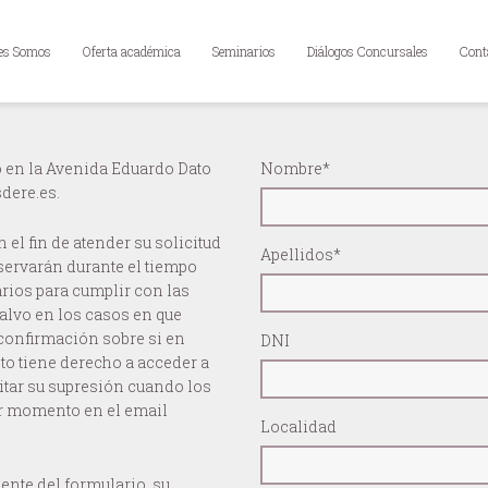
es Somos
Oferta académica
Seminarios
Diálogos Concursales
Cont
 en la Avenida Eduardo Dato
Nombre*
sdere.es.
el fin de atender su solicitud
Apellidos*
servarán durante el tiempo
arios para cumplir con las
salvo en los casos en que
 confirmación sobre si en
DNI
to tiene derecho a acceder a
citar su supresión cuando los
er momento en el email
Localidad
ente del formulario, su