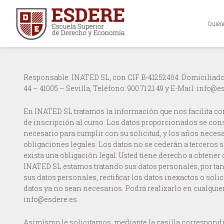
Quién
Responsable: INATED SL, con CIF B-41252404. Domiciliado
44 – 41005 – Sevilla, Teléfono: 900 71 21 49 y E-Mail: info@e
En INATED SL tratamos la información que nos facilita con 
de inscripción al curso. Los datos proporcionados se con
necesario para cumplir con su solicitud, y los años neces
obligaciones legales. Los datos no se cederán a terceros 
exista una obligación legal. Usted tiene derecho a obtener
INATED SL estamos tratando sus datos personales, por tan
sus datos personales, rectificar los datos inexactos o soli
datos ya no sean necesarios. Podrá realizarlo en cualqui
info@esdere.es.
Asimismo le solicitamos, mediante la casilla correspondi